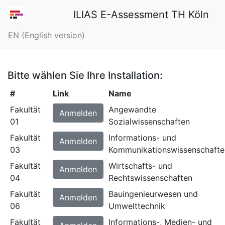
ILIAS E-Assessment TH Köln
EN (English version)
Bitte wählen Sie Ihre Installation:
#
Link
Name
Fakultät
Angewandte
Anmelden
01
Sozialwissenschaften
Fakultät
Informations- und
Anmelden
03
Kommunikationswissenschafte
Fakultät
Wirtschafts- und
Anmelden
04
Rechtswissenschaften
Fakultät
Bauingenieurwesen und
Anmelden
06
Umwelttechnik
Fakultät
Informations-, Medien- und